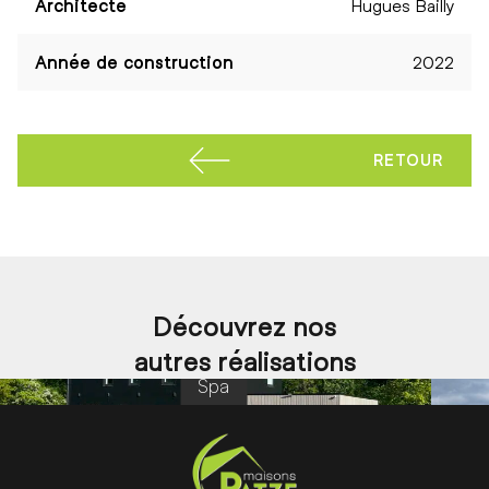
Architecte
Hugues Bailly
Année de construction
2022
AUX 
RETOUR
Découvrez nos
autres réalisations
Spa
Précédent
Su
Pied de page
Cordonnées de Maisons Patze