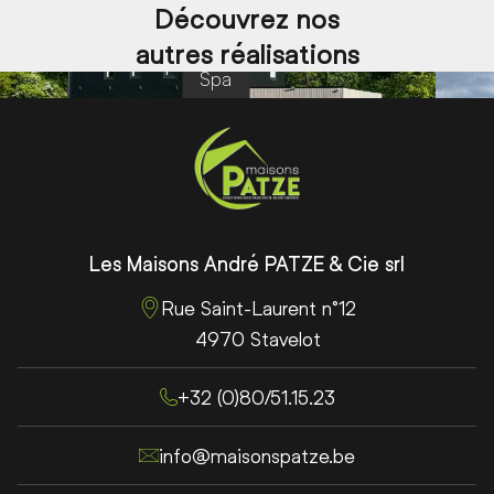
Découvrez nos
autres réalisations
Spa
Précédent
Su
Pied de page
Cordonnées de Maisons Patze
Les Maisons André PATZE & Cie srl
Rue Saint-Laurent n°12
4970 Stavelot
+32 (0)80/51.15.23
info@maisonspatze.be