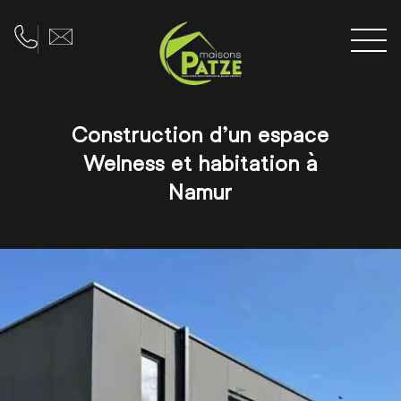
Men
Téléphone
Adresse e-mail
Construction d’un espace
Welness et habitation à
Namur
Galerie d'images