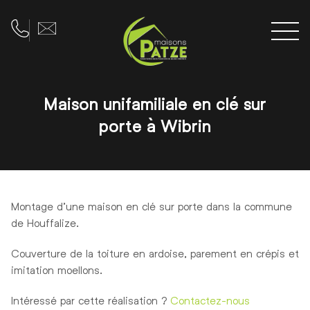
Men
Téléphone
Adresse e-mail
Maison unifamiliale en clé sur
porte à Wibrin
Montage d’une maison en clé sur porte dans la commune
de Houffalize.
Couverture de la toiture en ardoise, parement en crépis et
imitation moellons.
Intéressé par cette réalisation ?
Contactez-nous