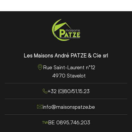
Pied de page
Cordonnées de Maisons Patze
Les Maisons André PATZE & Cie srl
Rue Saint-Laurent n°12
4970 Stavelot
+32 (0)80/51.15.23
info@maisonspatze.be
BE 0895.746.203
TVA