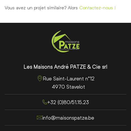
Vous avez un projet similaire? Alors
Contactez-nous !
Pied de page
Cordonnées de Maisons Patze
Les Maisons André PATZE & Cie srl
Rue Saint-Laurent n°12
4970 Stavelot
+32 (0)80/51.15.23
info@maisonspatze.be